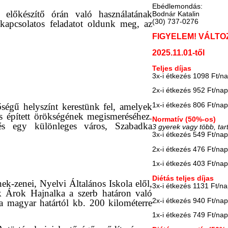
Ebédlemondás:
z előkészítő órán való használatának
Bodnár Katalin
(30) 737-0276
 kapcsolatos feladatot oldunk meg, az
FIGYELEM! VÁLTO
2025.11.01-től
Teljes díjas
3x-i étkezés 1098 Ft/n
2x-i étkezés 952 Ft/na
1x-i étkezés 806 Ft/na
őségű helyszínt kerestünk fel, amelyek
s épített örökségének megismeréséhez.
Normatív (50%-os)
és egy különleges város, Szabadka
3 gyerek vagy több, tar
3x-i étkezés 549 Ft/na
2x-i étkezés 476 Ft/na
1x-i étkezés 403 Ft/na
Diétás teljes díjas
k-zenei, Nyelvi Általános Iskola elől,
3x-i étkezés 1131 Ft/n
k Árok Hajnalka a szerb határon való
2x-i étkezés 940 Ft/na
 a magyar határtól kb. 200 kilométerre
1x-i étkezés 749 Ft/na