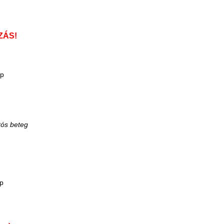
ZÁS!
ap
p
p
tós beteg
p
p
p
ap
p
p