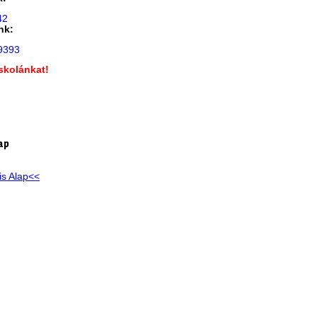
42
nk:
9393
skolánkat!
!
ap
is Alap<<