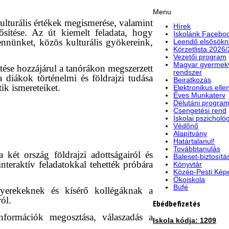
Menu
kulturális értékek megismerése, valamint
Hírek
ősítése. Az út kiemelt feladata, hogy
Iskolánk Faceboo
bennünket, közös kulturális gyökereink,
Leendő elsősökn
Körzetlista 2026
Vezetői program
Magyar gyermek
tése hozzájárul a tanórákon megszerzett
rendszer
 diákok történelmi és földrajzi tudása
Beiratkozás
ik ismereteiket.
Elektronikus elle
Éves Munkaterv
Délutáni program
Csengetési rend
Iskolai pszicholó
Védőnő
Alapítvány
Határtalanul!
Továbbtanulás
a két ország földrajzi adottságairól és
Baleset-biztosítá
interaktív feladatokkal tehették próbára
Könyvtár
Közép-Pesti Kép
Ökoiskola
Büfé
gyerekeknek és kísérő kollégáknak a
ól.
Ebédbefizetés
információk megosztása, válaszadás a
Iskola kódja: 1209