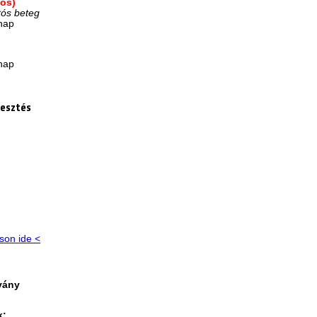
-os)
tós beteg
/nap
p
/nap
lesztés
tson ide <
vány
k: