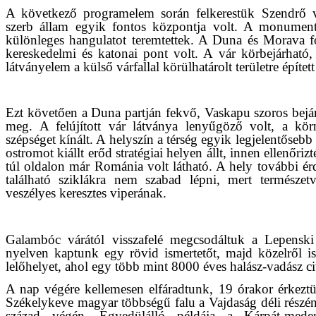
A következő programelem során felkerestük Szendrő v
szerb állam egyik fontos központja volt. A monumentá
különleges hangulatot teremtettek. A Duna és Morava f
kereskedelmi és katonai pont volt. A vár körbejárható,
látványelem a külső várfallal körülhatárolt területre épített
Ezt követően a Duna partján fekvő, Vaskapu szoros bejár
meg. A felújított vár látványa lenyűgöző volt, a kör
szépséget kínált. A helyszín a térség egyik legjelentős
ostromot kiállt erőd stratégiai helyen állt, innen ellenőri
túl oldalon már Románia volt látható. A hely további érd
található sziklákra nem szabad lépni, mert természet
veszélyes keresztes viperának.
Galambóc várától visszafelé megcsodáltuk a Lepenski 
nyelven kaptunk egy rövid ismertetőt, majd közelről is
lelőhelyet, ahol egy több mint 8000 éves halász-vadász civ
A nap végére kellemesen elfáradtunk, 19 órakor érkeztü
Székelykeve magyar többségű falu a Vajdaság déli részén
század végén. Egyedülálló példája a Kárpát-mede