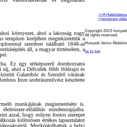
>>A Határtalanu
>>program olda
Copyright 2013 hunyadi
alusi környezet, ahol a lakosság nagy
All rights reserved.
us templom kertjében megtekintettük a
templommal szemben található 1848-as
Hunyadi János Általáno
titásépítés áll, a magyar történelem, a
Go to top
pei.
ba. Ez egy térképszerű domborzatra
 táj, ahol a Délvidék főbb földrajzi és
ek között Galambóc és Szendrő várának
 Ambrus Imre szobrászművész készítette
rmelő munkájának megismerésére is.
elmiszer-előállítás mindennapjaiba.
int azzal, hogy milyen fontos szerepet
álkozás különösen értékes tapasztalatot
ajátosságairól. Megkóstolhattuk a helyi