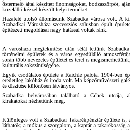
őstermelő által készített finomságokat, bodzaszörpöt, aj
közelálló kézzel készült helyi terméket.
Hazafelé utolsó állomásunk Szabadka városa volt. A k
Szabadkai Városháza szecessziós stílusban épült épület
építészeti megoldásai nagy hatással voltak ránk.
A városháza megtekintése után sétát tettünk Szabadka
történelmi épületek és a város egyedülálló atmoszférá
során több nevezetes épületet és teret is megismerhettün
kulturális sokszínűségébe.
Egyik csodálatos épülete a Raichle palota. 1904-ben épü
eredetileg lakóház és iroda volt. Ma képzőművészeti ga
és díszítése különösen látványos.
Szabadka belvárosában található a Céhek utcája, ah
kirakatokat nézhettünk meg.
Különleges volt a Szabadkai Takarékpénztár épülete is,
láthatók; a mókus a szorgalom, a kaptár a takarékosság a