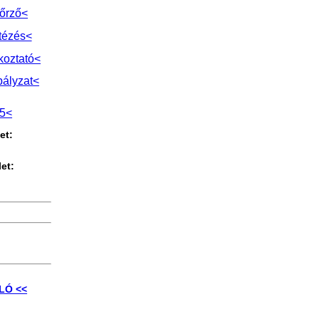
őrző<
tézés<
koztató<
bályzat<
l5<
et:
et:
0
LÓ <<