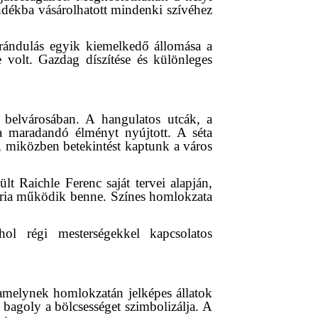
ándékba vásárolhatott mindenki szívéhez
irándulás egyik kiemelkedő állomása a
e volt. Gazdag díszítése és különleges
 belvárosában. A hangulatos utcák, a
ja maradandó élményt nyújtott. A séta
k, miközben betekintést kaptunk a város
lt Raichle Ferenc saját tervei alapján,
léria működik benne. Színes homlokzata
ol régi mesterségekkel kapcsolatos
 amelynek homlokzatán jelképes állatok
 bagoly a bölcsességet szimbolizálja. A