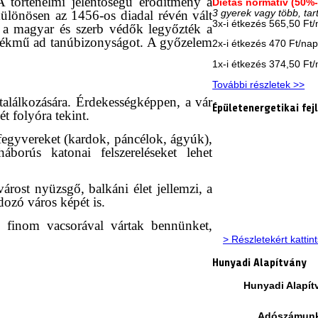
A történelmi jelentőségű erődítmény a
Diétás normatív (50%
ülönösen az 1456-os diadal révén vált
3 gyerek vagy több, tar
3x-i étkezés 565,50 Ft
l a magyar és szerb védők legyőzték a
emlékmű ad tanúbizonyságot. A győzelem
2x-i étkezés 470 Ft/na
1x-i étkezés 374,50 Ft
További részletek >>
 találkozására. Érdekességképpen, a vár
Épületenergetikai fej
t folyóra tekint.
fegyvereket (kardok, páncélok, ágyúk),
áborús katonai felszereléseket lehet
árost nyüzsgő, balkáni élet jellemzi, a
ozó város képét is.
n finom vacsorával vártak bennünket,
> Részletekért kattin
Hunyadi Alapítvány
Hunyadi Alapít
Adószámun