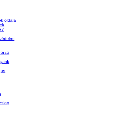
k oldala
ek
/27
védelmi
nőrző
jaink
gus
s
eslap