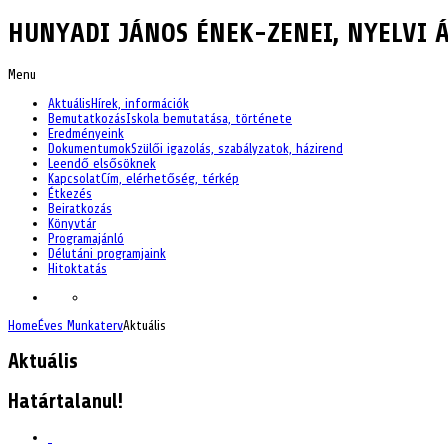
HUNYADI JÁNOS ÉNEK-ZENEI, NYELVI Á
Menu
Aktuális
Hírek, információk
Bemutatkozás
Iskola bemutatása, története
Eredményeink
Dokumentumok
Szülői igazolás, szabályzatok, házirend
Leendő elsősöknek
Kapcsolat
Cím, elérhetőség, térkép
Étkezés
Beiratkozás
Könyvtár
Programajánló
Délutáni programjaink
Hitoktatás
Home
Éves Munkaterv
Aktuális
Aktuális
Határtalanul!