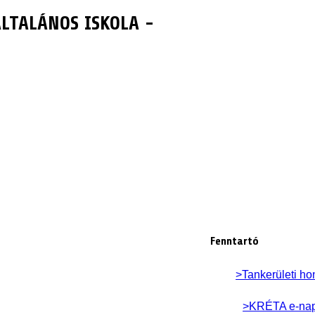
LTALÁNOS ISKOLA -
Fenntartó
>Tankerületi ho
>KRÉTA e-na