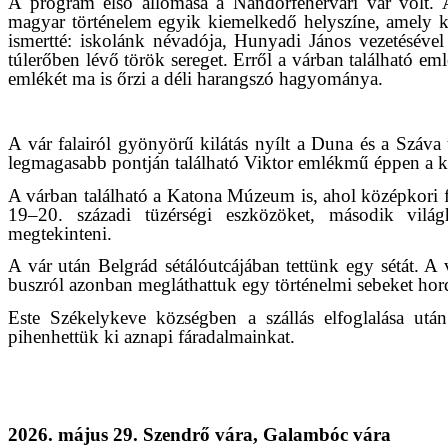
A program első állomása a Nándorfehérvári vár volt. 
magyar történelem egyik kiemelkedő helyszíne, amely k
ismertté: iskolánk névadója, Hunyadi János vezetéséve
túlerőben lévő török sereget. Erről a várban található 
emlékét ma is őrzi a déli harangszó hagyománya.
A vár falairól gyönyörű kilátás nyílt a Duna és a Száva
legmagasabb pontján található Viktor emlékmű éppen a ké
A várban található a Katona Múzeum is, ahol középkori 
19–20. századi tüzérségi eszközöket, második világh
megtekinteni.
A vár után Belgrád sétálóutcájában tettünk egy sétát. A v
buszról azonban megláthattuk egy történelmi sebeket hord
Este Székelykeve községben a szállás elfoglalása utá
pihenhettük ki aznapi fáradalmainkat.
2026. május 29. Szendrő vára, Galambóc vára