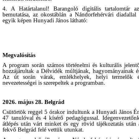
4. A Határtalanul! Barangoló digitális tartalomtár a
bemutatása, az okostáblán a Nándorfehérvári diadallal
egyik képen Hunyadi János látható:
Megvalósítás
A program során számos történelmi és kulturális jelent
hozzájárultak a Délvidék múltjának, hagyományainak é
Az út során várak, emlékhelyek, helyi termelők 
nevezetességei is szerepeltek a programban.
2026. május 28. Belgrád
Csütörtök reggel 5 órakor indultunk a Hunyadi János Éne
47 tanulóval és 4 kísérő pedagógussal. Idegenvezetőn
átlépés után várt minket és egy rövid tájékoztatás után
fekvő Belgrád felé vettük utunkat.