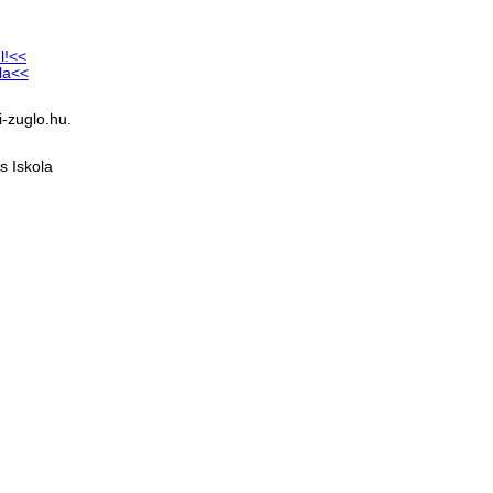
l!<<
la<<
-zuglo.hu.
s Iskola