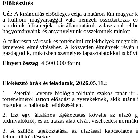
Előkészítés
Cél:
A kirándulás elsődleges célja a határon túli magyar 
a külhoni magyarsággal való nemzeti összetartozás er
tanulóink felismerjék: bár államhatárok választanak el 
hagyományaink és anyanyelvünk összekötnek minket.
A felkeresett városok és történelmi emlékhelyek megtekin
ismeretek elmélyítéséhez. A közvetlen élmények révén a
gazdagodik, miközben személyes tapasztalatokkal is bővít
Elnyert összeg
: 4 500 000 forint
Előkészítő órák és feladatok, 2026.05.11.:
1.
Péterfai Levente biológia-földrajz szakos tanár úr 
történelméről tartott előadást a gyerekeknek, akik utána 
magukat a hallottak felidézésében.
2. Ezt egy általános tájékoztatás követte az utazó 
tudnivalókról, és az utazás alatt elvárt viselkedési normákr
3. A szülők tájékoztatása, az utazással kapcsolatos 
felmerült kérdésekre.