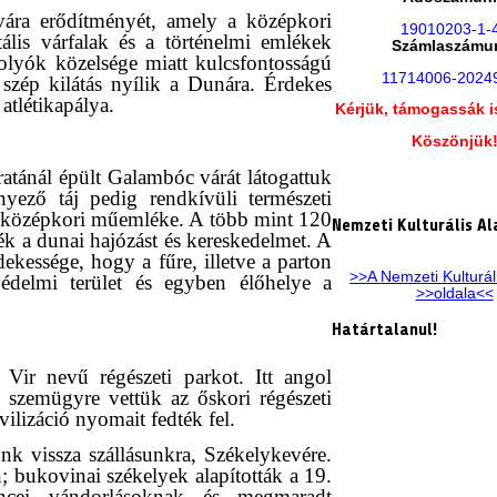
ára erődítményét, amely a középkori
19010203-1-
lis várfalak és a történelmi emlékek
Számlaszámu
olyók közelsége miatt kulcsfontosságú
11714006-2024
 szép kilátás nyílik a Dunára. Érdekes
 atlétikapálya.
Kérjük, támogassák i
Köszönjük
atánál épült Galambóc várát látogattuk
nyező táj pedig rendkívüli természeti
ebb középkori műemléke. A több mint 120
Nemzeti Kulturális Al
zték a dunai hajózást és kereskedelmet. A
ekessége, hogy a fűre, illetve a parton
>>A Nemzeti Kulturál
védelmi terület és egyben élőhelye a
>>oldala<<
Határtalanul!
Vir nevű régészeti parkot. Itt angol
 szemügyre vettük az őskori régészeti
ilizáció nyomait fedték fel.
nk vissza szállásunkra, Székelykevére.
; bukovinai székelyek alapították a 19.
ncei vándorlásoknak és megmaradt