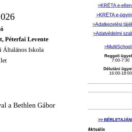
>KRÉTA e-ellen
2026
>KRÉTA e-ügyin
>Adatkezelési tájé
ló
>Adatvédelmi sza
t, Péterfai Levente
>MultiSchoo
 Általános Iskola
Reggeli ügyel
let
7:00-7:30
Délutáni ügyel
16:00-18:0
al a Bethlen Gábor
>> BÉRLETAJÁN
Aktuális