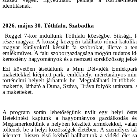
identitásnak.
2026. május 30. Tóthfalu, Szabadka
Reggel 7-kor indultunk Tóthfalu községbe. Síksági, f
része magyar. A község közepén található római katolik
magyar királyokról készült fa szobrokat, illetve a 
emlékművet. A falu szoborgazdagsága mögött tudatos iden
keresztény hagyományok és a nemzeti sorsközösség jelké
Ezt követően átsétáltunk a Mini Délvidék Emlékpark
makettekkel kiépített park, emlékhely, méretarányos mini
történelmi helyeit járhattuk be. Megtalálható itt több
makettje, látható a Duna, Száva, Dráva folyók utánzata.
a maketteket.
A program során lehetőségünk nyílt egy helyi őste
Betekintést kaptunk a hagyományos gazdálkodás és él
Megismerkedtünk a helyben készített termékekkel, valam
töltenek be a helyi közösségek életében. A személyes tal
jelentett, hiszen első kézből hallhattunk a vidéki élet s