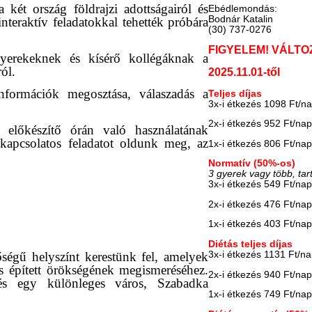
a két ország földrajzi adottságairól és
Ebédlemondás:
Bodnár Katalin
interaktív feladatokkal tehették próbára
(30) 737-0276
FIGYELEM! VÁLTO
gyerekeknek és kísérő kollégáknak a
ól.
2025.11.01-től
információk megosztása, válaszadás a
Teljes díjas
3x-i étkezés 1098 Ft/n
2x-i étkezés 952 Ft/na
z előkészítő órán való használatának
 kapcsolatos feladatot oldunk meg, az
1x-i étkezés 806 Ft/na
Normatív (50%-os)
3 gyerek vagy több, tar
3x-i étkezés 549 Ft/na
2x-i étkezés 476 Ft/na
1x-i étkezés 403 Ft/na
Diétás teljes díjas
őségű helyszínt kerestünk fel, amelyek
3x-i étkezés 1131 Ft/n
s épített örökségének megismeréséhez.
2x-i étkezés 940 Ft/na
és egy különleges város, Szabadka
1x-i étkezés 749 Ft/na