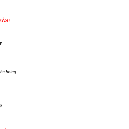
ZÁS!
ap
p
p
tós beteg
p
p
p
ap
p
p