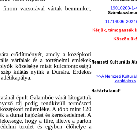
n finom vacsorával vártak bennünket,
19010203-1-
Számlaszámu
11714006-2024
Kérjük, támogassák i
Köszönjük
ára erődítményét, amely a középkori
lis várfalak és a történelmi emlékek
Nemzeti Kulturális Al
olyók közelsége miatt kulcsfontosságú
 szép kilátás nyílik a Dunára. Érdekes
>>A Nemzeti Kulturál
 atlétikapálya.
>>oldala<<
Határtalanul!
atánál épült Galambóc várát látogattuk
nyező táj pedig rendkívüli természeti
ebb középkori műemléke. A több mint 120
zték a dunai hajózást és kereskedelmet. A
ekessége, hogy a fűre, illetve a parton
védelmi terület és egyben élőhelye a