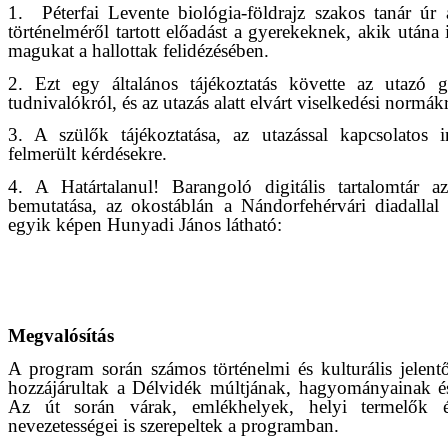
1.
Péterfai Levente biológia-földrajz szakos tanár úr 
történelméről tartott előadást a gyerekeknek, akik utána 
magukat a hallottak felidézésében.
2. Ezt egy általános tájékoztatás követte az utazó 
tudnivalókról, és az utazás alatt elvárt viselkedési normákr
3. A szülők tájékoztatása, az utazással kapcsolatos 
felmerült kérdésekre.
4. A Határtalanul! Barangoló digitális tartalomtár a
bemutatása, az okostáblán a Nándorfehérvári diadallal
egyik képen Hunyadi János látható:
Megvalósítás
A program során számos történelmi és kulturális jelent
hozzájárultak a Délvidék múltjának, hagyományainak é
Az út során várak, emlékhelyek, helyi termelők 
nevezetességei is szerepeltek a programban.