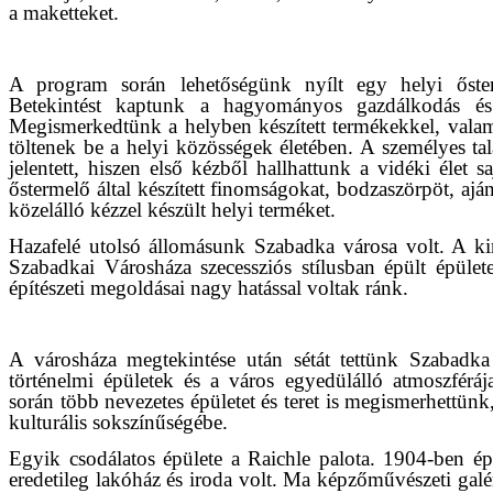
a maketteket.
A program során lehetőségünk nyílt egy helyi őste
Betekintést kaptunk a hagyományos gazdálkodás és él
Megismerkedtünk a helyben készített termékekkel, valam
töltenek be a helyi közösségek életében. A személyes tal
jelentett, hiszen első kézből hallhattunk a vidéki élet s
őstermelő által készített finomságokat, bodzaszörpöt, aj
közelálló kézzel készült helyi terméket.
Hazafelé utolsó állomásunk Szabadka városa volt. A k
Szabadkai Városháza szecessziós stílusban épült épület
építészeti megoldásai nagy hatással voltak ránk.
A városháza megtekintése után sétát tettünk Szabadka
történelmi épületek és a város egyedülálló atmoszférá
során több nevezetes épületet és teret is megismerhettün
kulturális sokszínűségébe.
Egyik csodálatos épülete a Raichle palota. 1904-ben épü
eredetileg lakóház és iroda volt. Ma képzőművészeti ga