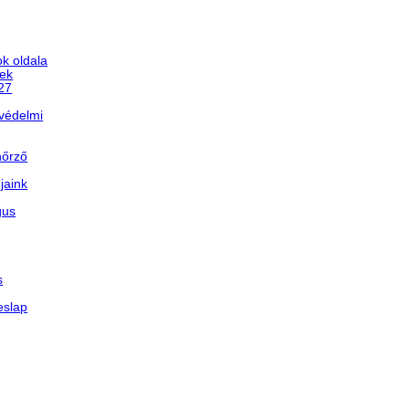
k oldala
ek
/27
védelmi
nőrző
jaink
gus
s
eslap