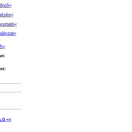
őrző<
tézés<
koztató<
bályzat<
l5<
et:
et:
0
LÓ <<