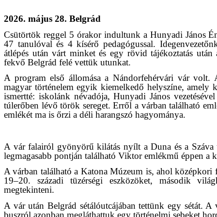
2026. május 28. Belgrád
Csütörtök reggel 5 órakor indultunk a Hunyadi János Éne
47 tanulóval és 4 kísérő pedagógussal. Idegenvezetőn
átlépés után várt minket és egy rövid tájékoztatás után
fekvő Belgrád felé vettük utunkat.
A program első állomása a Nándorfehérvári vár volt. 
magyar történelem egyik kiemelkedő helyszíne, amely k
ismertté: iskolánk névadója, Hunyadi János vezetéséve
túlerőben lévő török sereget. Erről a várban található 
emlékét ma is őrzi a déli harangszó hagyománya.
A vár falairól gyönyörű kilátás nyílt a Duna és a Száva
legmagasabb pontján található Viktor emlékmű éppen a ké
A várban található a Katona Múzeum is, ahol középkori 
19–20. századi tüzérségi eszközöket, második világh
megtekinteni.
A vár után Belgrád sétálóutcájában tettünk egy sétát. A v
buszról azonban megláthattuk egy történelmi sebeket hord