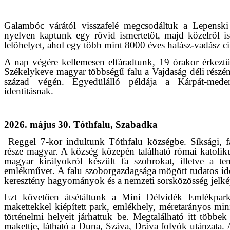
Galambóc várától visszafelé megcsodáltuk a Lepenski 
nyelven kaptunk egy rövid ismertetőt, majd közelről is
lelőhelyet, ahol egy több mint 8000 éves halász-vadász civ
A nap végére kellemesen elfáradtunk, 19 órakor érkeztü
Székelykeve magyar többségű falu a Vajdaság déli részén
század végén. Egyedülálló példája a Kárpát-mede
identitásnak.
2026. május 30. Tóthfalu, Szabadka
Reggel 7-kor indultunk Tóthfalu községbe. Síksági, f
része magyar. A község közepén található római katolik
magyar királyokról készült fa szobrokat, illetve a 
emlékművet. A falu szoborgazdagsága mögött tudatos iden
keresztény hagyományok és a nemzeti sorsközösség jelké
Ezt követően átsétáltunk a Mini Délvidék Emlékpark
makettekkel kiépített park, emlékhely, méretarányos mini
történelmi helyeit járhattuk be. Megtalálható itt több
makettje, látható a Duna, Száva, Dráva folyók utánzata.