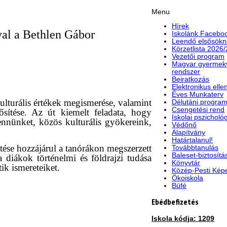
Menu
Hírek
al a Bethlen Gábor
Iskolánk Faceboo
Leendő elsősökn
Körzetlista 2026
Vezetői program
Magyar gyermek
rendszer
Beiratkozás
Elektronikus elle
Éves Munkaterv
kulturális értékek megismerése, valamint
Délutáni program
Csengetési rend
ősítése. Az út kiemelt feladata, hogy
Iskolai pszicholó
bennünket, közös kulturális gyökereink,
Védőnő
Alapítvány
Határtalanul!
tése hozzájárul a tanórákon megszerzett
Továbbtanulás
Baleset-biztosítá
 diákok történelmi és földrajzi tudása
Könyvtár
ik ismereteiket.
Közép-Pesti Kép
Ökoiskola
Büfé
Ebédbefizetés
Iskola kódja: 1209