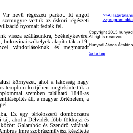
Vir nevű régészeti parkot. Itt angol
>>A Határtalanu
 szemügyre vettük az őskori régészeti
>>program olda
ilizáció nyomait fedték fel.
Copyright 2013 hunyadi
nk vissza szállásunkra, Székelykevére.
All rights reserved.
; bukovinai székelyek alapították a 19.
Hunyadi János Általáno
ncei vándorlásoknak és megmaradt
Go to top
alusi környezet, ahol a lakosság nagy
us templom kertjében megtekintettük a
templommal szemben található 1848-as
titásépítés áll, a magyar történelem, a
pei.
ba. Ez egy térképszerű domborzatra
 táj, ahol a Délvidék főbb földrajzi és
ek között Galambóc és Szendrő várának
 Ambrus Imre szobrászművész készítette