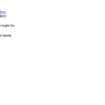
l!<<
la<<
-zuglo.hu.
s Iskola