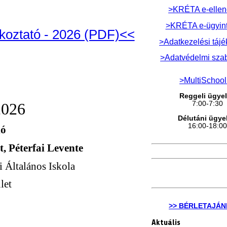
>KRÉTA e-ellen
>KRÉTA e-ügyin
ékoztató - 2026 (PDF)<<
>Adatkezelési tájé
>Adatvédelmi sza
>MultiSchoo
Reggeli ügyel
2026
7:00-7:30
Délutáni ügyel
16:00-18:0
ló
t, Péterfai Levente
 Általános Iskola
let
>> BÉRLETAJÁN
Aktuális