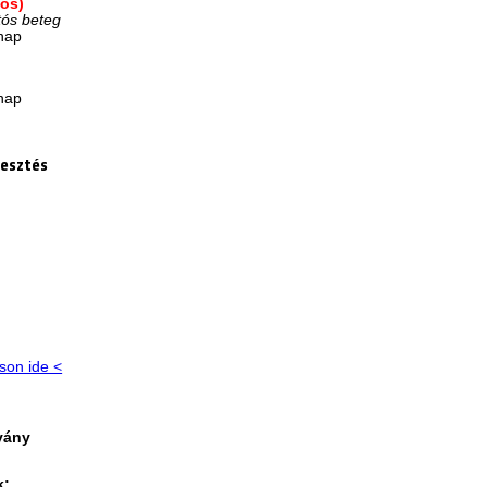
-os)
tós beteg
/nap
p
/nap
lesztés
tson ide <
vány
k: