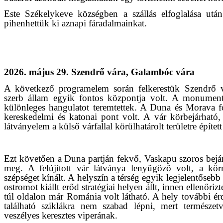
Este Székelykeve községben a szállás elfoglalása utá
pihenhettük ki aznapi fáradalmainkat.
2026. május 29. Szendrő vára, Galambóc vára
A következő programelem során felkerestük Szendrő v
szerb állam egyik fontos központja volt. A monumentá
különleges hangulatot teremtettek. A Duna és Morava f
kereskedelmi és katonai pont volt. A vár körbejárható,
látványelem a külső várfallal körülhatárolt területre épített
Ezt követően a Duna partján fekvő, Vaskapu szoros bejár
meg. A felújított vár látványa lenyűgöző volt, a kör
szépséget kínált. A helyszín a térség egyik legjelentős
ostromot kiállt erőd stratégiai helyen állt, innen ellenőri
túl oldalon már Románia volt látható. A hely további érd
található sziklákra nem szabad lépni, mert természet
veszélyes keresztes viperának.