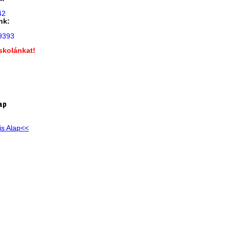
42
nk:
9393
skolánkat!
!
ap
is Alap<<