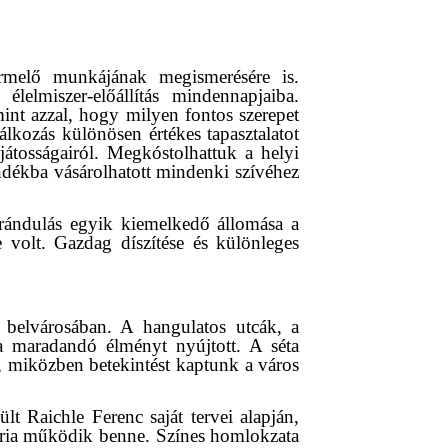
rmelő munkájának megismerésére is.
elmiszer-előállítás mindennapjaiba.
int azzal, hogy milyen fontos szerepet
álkozás különösen értékes tapasztalatot
ajátosságairól. Megkóstolhattuk a helyi
ándékba vásárolhatott mindenki szívéhez
irándulás egyik kiemelkedő állomása a
e volt. Gazdag díszítése és különleges
 belvárosában. A hangulatos utcák, a
ja maradandó élményt nyújtott. A séta
k, miközben betekintést kaptunk a város
lt Raichle Ferenc saját tervei alapján,
léria működik benne. Színes homlokzata