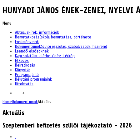
HUNYADI JÁNOS ÉNEK-ZENEI, NYELVI Á
Menu
Aktuális
Hírek, információk
Bemutatkozás
Iskola bemutatása, története
Eredményeink
Dokumentumok
Szülői igazolás, szabályzatok, házirend
Leendő elsősöknek
Kapcsolat
Cím, elérhetőség, térkép
Étkezés
Beiratkozás
Könyvtár
Programajánló
Délutáni programjaink
Hitoktatás
Home
Dokumentumok
Aktuális
Aktuális
Szeptemberi befizetés szülői tájékoztató - 2026