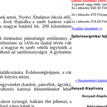
Diétás normatív (50%
3 gyerek vagy több, tar
3x-i étkezés 565,50 Ft
2x-i étkezés 470 Ft/na
k-zenei, Nyelvi Általános Iskola elől,
k Árok Hajnalka a szerb határon való
1x-i étkezés 374,50 Ft
 a magyar határtól kb. 200 kilométerre
További részletek >>
Épületenergetikai fej
A történelmi jelentőségű erődítmény a
ülönösen az 1456-os diadal révén vált
l a magyar és szerb védők legyőzték a
emlékmű ad tanúbizonyságot. A győzelem
 találkozására. Érdekességképpen, a vár
t folyóra tekint.
> Részletekért kattin
fegyvereket (kardok, páncélok, ágyúk),
Hunyadi Alapítvány
áborús katonai felszereléseket lehet
Hunyadi Alapít
árost nyüzsgő, balkáni élet jellemzi, a
ozó város képét is.
Adószámun