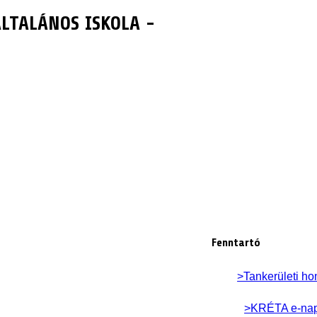
LTALÁNOS ISKOLA -
Fenntartó
>Tankerületi ho
>KRÉTA e-na