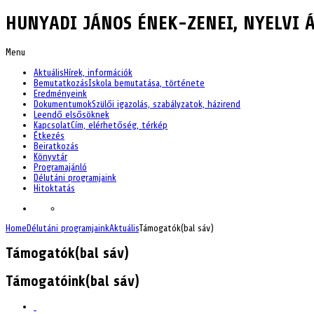
HUNYADI JÁNOS ÉNEK-ZENEI, NYELVI Á
Menu
Aktuális
Hírek, információk
Bemutatkozás
Iskola bemutatása, története
Eredményeink
Dokumentumok
Szülői igazolás, szabályzatok, házirend
Leendő elsősöknek
Kapcsolat
Cím, elérhetőség, térkép
Étkezés
Beiratkozás
Könyvtár
Programajánló
Délutáni programjaink
Hitoktatás
Home
Délutáni programjaink
Aktuális
Támogatók(bal sáv)
Támogatók(bal sáv)
Támogatóink(bal sáv)