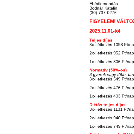
Ebédlemondás:
Bodnár Katalin
(30) 737-0276
FIGYELEM! VÁLTO
2025.11.01-től
Teljes díjas
3x-i étkezés 1098 Ft/n
2x-i étkezés 952 Ft/na
1x-i étkezés 806 Ft/na
Normatív (50%-os)
3 gyerek vagy több, tar
3x-i étkezés 549 Ft/na
2x-i étkezés 476 Ft/na
1x-i étkezés 403 Ft/na
Diétás teljes díjas
3x-i étkezés 1131 Ft/n
2x-i étkezés 940 Ft/na
1x-i étkezés 749 Ft/na