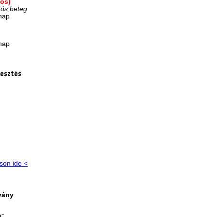
-os)
tós beteg
/nap
p
/nap
lesztés
tson ide <
vány
k: