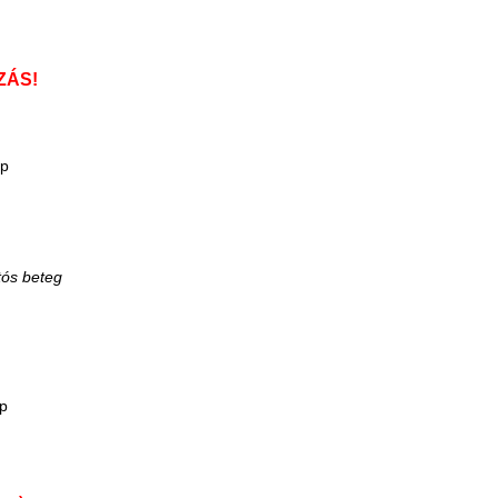
ZÁS!
ap
p
p
tós beteg
p
p
p
ap
p
p