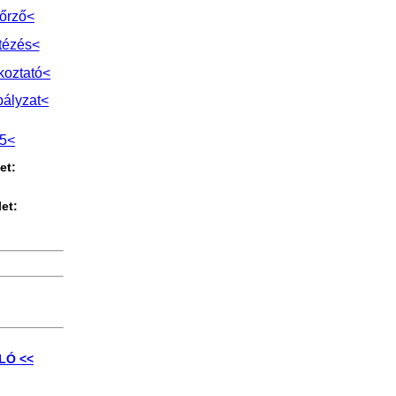
őrző<
tézés<
koztató<
bályzat<
l5<
et:
et:
0
LÓ <<