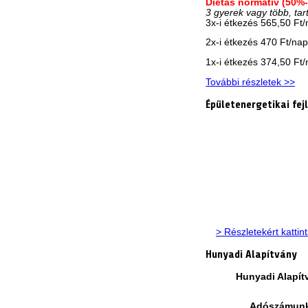
Diétás normatív (50%
3 gyerek vagy több, tar
3x-i étkezés 565,50 Ft
2x-i étkezés 470 Ft/na
1x-i étkezés 374,50 Ft
További részletek >>
Épületenergetikai fej
> Részletekért kattin
Hunyadi Alapítvány
Hunyadi Alapít
Adószámun