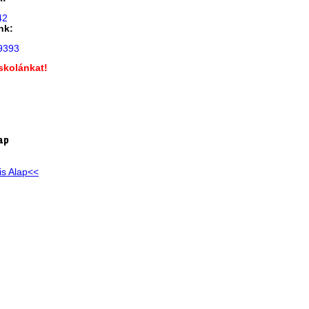
42
nk:
9393
skolánkat!
!
ap
is Alap<<