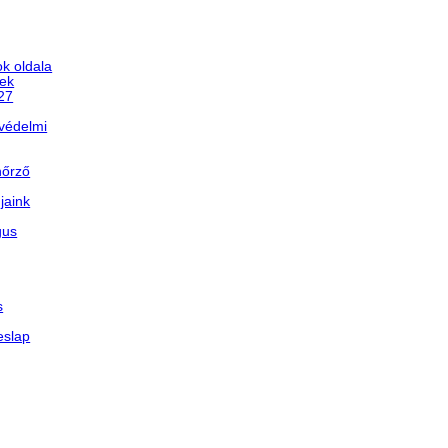
k oldala
ek
/27
védelmi
nőrző
jaink
gus
s
eslap