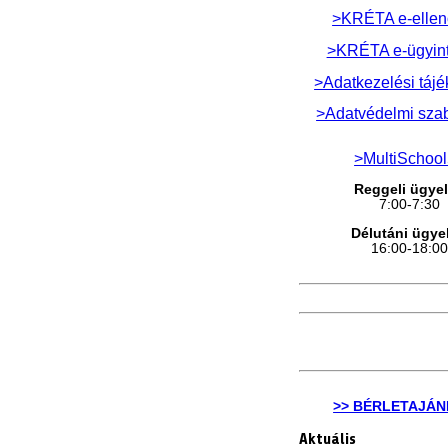
>KRÉTA e-ellen
>KRÉTA e-ügyin
>Adatkezelési tájé
>Adatvédelmi sza
>MultiSchoo
Reggeli ügyel
7:00-7:30
Délutáni ügyel
16:00-18:0
>> BÉRLETAJÁN
Aktuális