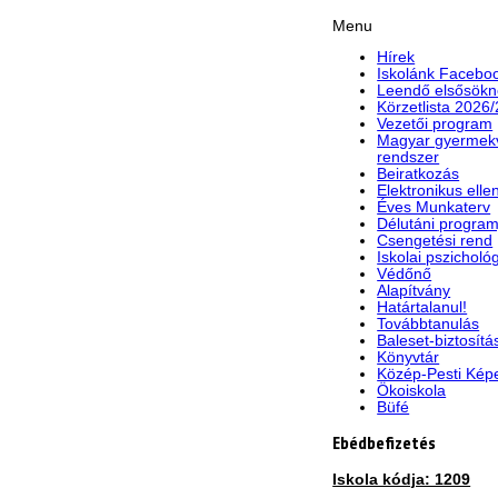
Menu
Hírek
Iskolánk Faceboo
Leendő elsősökn
Körzetlista 2026
Vezetői program
Magyar gyermek
rendszer
Beiratkozás
Elektronikus elle
Éves Munkaterv
Délutáni program
Csengetési rend
Iskolai pszicholó
Védőnő
Alapítvány
Határtalanul!
Továbbtanulás
Baleset-biztosítá
Könyvtár
Közép-Pesti Kép
Ökoiskola
Büfé
Ebédbefizetés
Iskola kódja: 1209