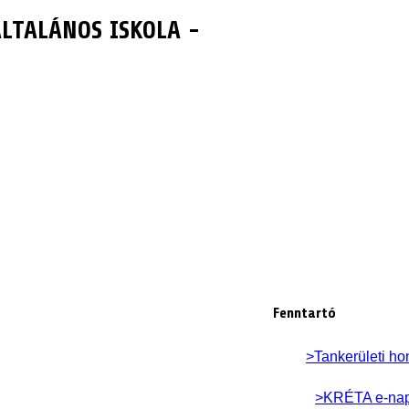
LTALÁNOS ISKOLA -
Fenntartó
>Tankerületi ho
>KRÉTA e-na