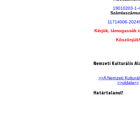
19010203-1-
Számlaszámu
11714006-2024
Kérjük, támogassák i
Köszönjük
Nemzeti Kulturális Al
>>A Nemzeti Kulturál
>>oldala<<
Határtalanul!