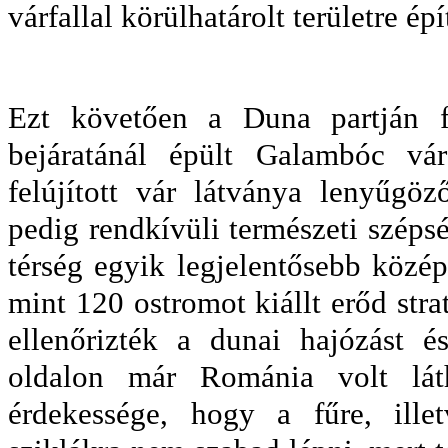
várfallal körülhatárolt területre épí
Ezt követően a Duna partján f
bejáratánál épült Galambóc vá
felújított vár látványa lenyűgöz
pedig rendkívüli természeti szépsé
térség egyik legjelentősebb közé
mint 120 ostromot kiállt erőd strat
ellenőrizték a dunai hajózást é
oldalon már Románia volt lát
érdekessége, hogy a fűre, ille