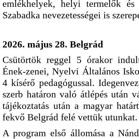
emlékhelyek, helyi termelők és
Szabadka nevezetességei is szerep
2026. május 28. Belgrád
Csütörtök reggel 5 órakor indu
Ének-zenei, Nyelvi Általános Isko
4 kísérő pedagógussal. Idegenve
szerb határon való átlépés után v
tájékoztatás után a magyar határ
fekvő Belgrád felé vettük utunkat.
A program első állomása a Nándo