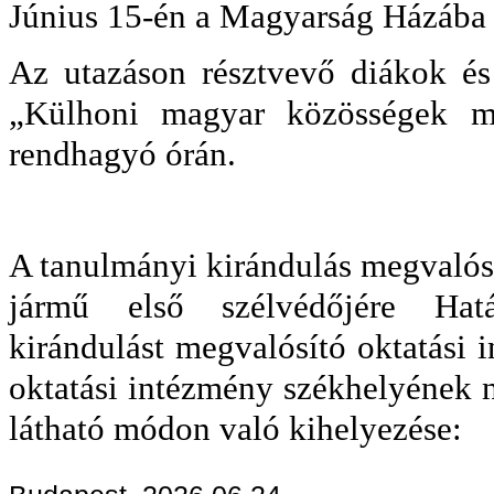
Június 15-én a Magyarság Házába t
Az utazáson résztvevő diákok és 
„Külhoni magyar közösségek mú
rendhagyó órán.
A tanulmányi kirándulás megvalósí
jármű első szélvédőjére Hatá
kirándulást megvalósító oktatási 
oktatási intézmény székhelyének ne
látható módon való kihelyezése: