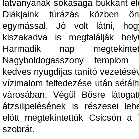
látványának sokasága bukkant elő
Diákjaink túrázás közben önf
egymással. Jó volt látni, hogy
kiszakadva is megtalálják hel
Harmadik nap megtekint
Nagyboldogasszony templom n
kedves nyugdíjas tanító vezetésév
vízimalom felfedezése után sétál
városában. Végül Bősre látogat
átzsilipelésének is részesei le
elött megtekintettük Csicsón a 
szobrát.