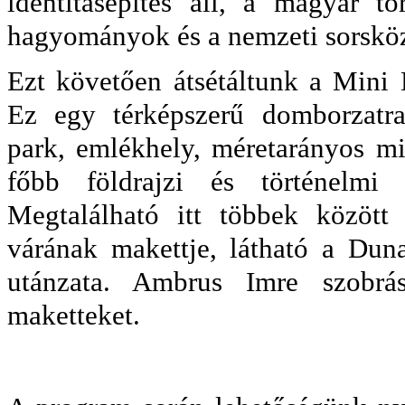
identitásépítés áll, a magyar tö
hagyományok és a nemzeti sorsköz
Ezt követően átsétáltunk a Mini
Ez egy térképszerű domborzatra
park, emlékhely, méretarányos mi
főbb földrajzi és történelmi 
Megtalálható itt többek közöt
várának makettje, látható a Dun
utánzata. Ambrus Imre szobrás
maketteket.