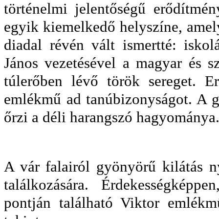
történelmi jelentőségű erődítmé
egyik kiemelkedő helyszíne, amel
diadal révén vált ismertté: isko
János vezetésével a magyar és s
túlerőben lévő török sereget. Er
emlékmű ad tanúbizonyságot. A 
őrzi a déli harangszó hagyománya
A vár falairól gyönyörű kilátás 
találkozására. Érdekességképp
pontján található Viktor emlék