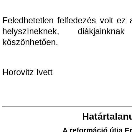
Feledhetetlen felfedezés volt e
helyszíneknek, diákjainkn
köszönhetően.
Horovitz Ivett
Határtalanu
A reformáció útja E