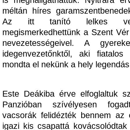
méltán híres garamszentbenede
Az itt tanító lelkes vez
megismerkedhettünk a Szent Vér
nevezetességeivel. A gyerek
idegenvezetőnktől, aki fiatalos 
mondta el nekünk a hely legendás t
Este Deákiba érve elfoglaltuk s
Panzióban szívélyesen fogad
vacsorák felidézték bennem az o
igazi kis csapattá kovácsolódtak 