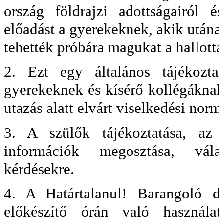
ország földrajzi adottságairól é
előadást a gyerekeknek, akik utána
tehették próbára magukat a hallott
2. Ezt egy általános tájékozt
gyerekeknek és kísérő kollégáknak
utazás alatt elvárt viselkedési nor
3. A szülők tájékoztatása, az 
információk megosztása, vál
kérdésekre.
4. A Határtalanul! Barangoló di
előkészítő órán való használa