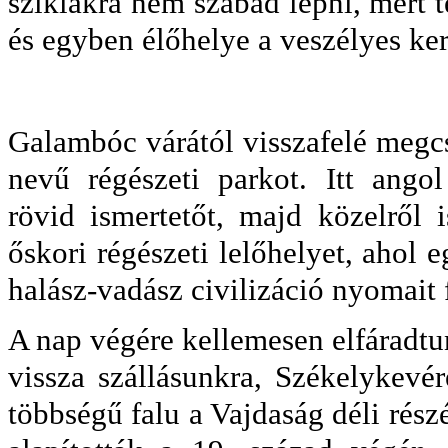
sziklákra nem szabad lépni, mert 
és egyben élőhelye a veszélyes ker
Galambóc várától visszafelé megc
nevű régészeti parkot. Itt ang
rövid ismertetőt, majd közelről 
őskori régészeti lelőhelyet, ahol
halász-vadász civilizáció nyomait f
A nap végére kellemesen elfáradtu
vissza szállásunkra, Székelykevé
többségű falu a Vajdaság déli rés