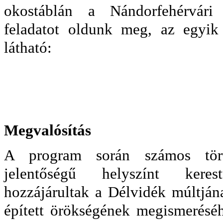
okostáblán a Nándorfehérvári 
feladatot oldunk meg, az egyi
látható:
Megvalósítás
A program során számos tört
jelentőségű helyszínt kere
hozzájárultak a Délvidék múltjá
épített örökségének megismeréséh