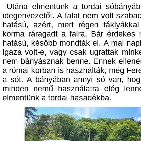
Utána elmentünk a tordai sóbányáb
idegenvezetőt. A falat nem volt szaba
hatású, azért, mert régen fáklyákkal 
korma ráragadt a falra. Bár érdekes
hatású, később mondták el. A mai napig
igaza volt-e, vagy csak ugrattak minke
nem bányásznak benne. Ennek ellenér
a római korban is használták, még Fere
a sót. A bányában annyi só van, ho
minden nemű használatra elég lenn
elmentünk a tordai hasadékba.