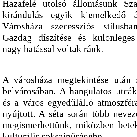
Hazafelé utolsó állomásunk Sz
kirándulás egyik kiemelkedő 
Városháza szecessziós stílusba
Gazdag díszítése és különleges
nagy hatással voltak ránk.
A városháza megtekintése után 
belvárosában. A hangulatos utcák
és a város egyedülálló atmoszfé
nyújtott. A séta során több neveze
megismerhettünk, miközben betek
kulturális sokszínűségébe.