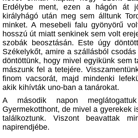
Erdélybe ment, ezen a hágón át jö
királyhágó után meg sem álltunk Toro
minket. A mesebeli falu gyönyörű vo
hosszú út miatt senkinek sem volt erej
szobák beosztásán. Este úgy döntöt
Székelykőt, amire a szállásból csodás
döntöttünk, hogy mivel egyikünk sem 
mászunk fel a tetejére. Visszamentünk
finom vacsorát, majd mindenki lefekü
akik kihívták uno-ban a tanárokat
A második napon meglátogatt
Gyermekotthont, de mivel a gyerekek i
találkoztunk. Viszont beavattak m
napirendjébe.