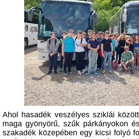
Ahol hasadék veszélyes sziklái közöt
maga gyönyörű, szűk párkányokon és
szakadék közepében egy kicsi folyó f