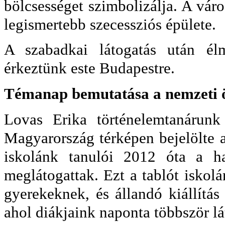
bölcsességet szimbolizálja. A vár
legismertebb szecessziós épülete.
A szabadkai látogatás után él
érkeztünk este Budapestre.
Témanap bemutatása a nemzeti ö
Lovas Erika történelemtanárunk 
Magyarország térképen bejelölte a
iskolánk tanulói 2012 óta a ha
meglátogattak. Ezt a tablót iskol
gyerekeknek, és állandó kiállítás 
ahol diákjaink naponta többször lá