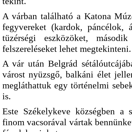
tekint.
A várban található a Katona Múz
fegyvereket (kardok, páncélok, 
tüzérségi eszközöket, második
felszereléseket lehet megtekinteni.
A vár után Belgrád sétálóutcájáb
várost nyüzsgő, balkáni élet jell
megláthattuk egy történelmi sebe
is.
Este Székelykeve községben a sz
finom vacsorával vártak bennünket