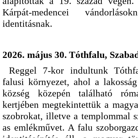
alapították a 19. század végén.
Kárpát-medencei vándorlás
identitásnak.
2026. május 30. Tóthfalu, Szaba
Reggel 7-kor indultunk Tóthfa
falusi környezet, ahol a lakossá
község közepén található róm
kertjében megtekintettük a magyar
szobrokat, illetve a templommal 
as emlékművet. A falu szoborgaz