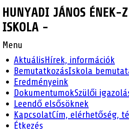
HUNYADI JÁNOS ÉNEK-Z
ISKOLA -
Menu
Aktuális
Hírek, információk
Bemutatkozás
Iskola bemutat
Eredményeink
Dokumentumok
Szülői igazolá
Leendő elsősöknek
Kapcsolat
Cím, elérhetőség, t
Étkezés