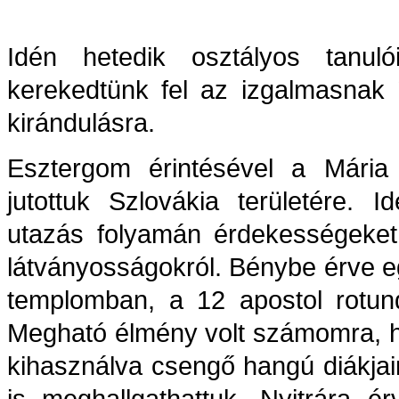
Idén hetedik osztályos tanuló
kerekedtünk fel az izgalmasnak
kirándulásra.
Esztergom érintésével a Mária 
jutottuk Szlovákia területére.
utazás folyamán érdekességeket
látványosságokról. Bénybe érve e
templomban, a 12 apostol rotun
Megható élmény volt számomra, ho
kihasználva csengő hangú diákjai
is meghallgathattuk. Nyitrára é