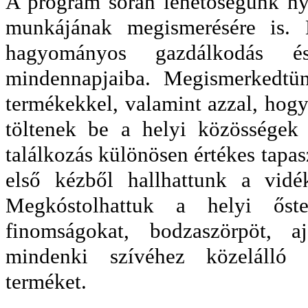
A program során lehetőségünk nyí
munkájának megismerésére is. 
hagyományos gazdálkodás és é
mindennapjaiba. Megismerkedtün
termékekkel, valamint azzal, hogy
töltenek be a helyi közösségek
találkozás különösen értékes tapasz
első kézből hallhattunk a vidéki
Megkóstolhattuk a helyi őster
finomságokat, bodzaszörpöt, aj
mindenki szívéhez közelálló 
terméket.