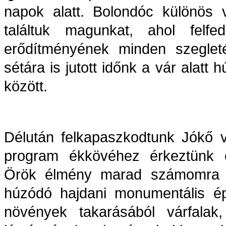
napok alatt. Bolondóc különös 
találtuk magunkat, ahol felf
erődítményének minden szeglet
sétára is jutott időnk a vár alatt
között.
Délután felkapaszkodtunk Jókő v
program ékkövéhez érkeztünk e
Örök élmény marad számomra 
húzódó hajdani monumentális ép
növények takarásából várfalak,